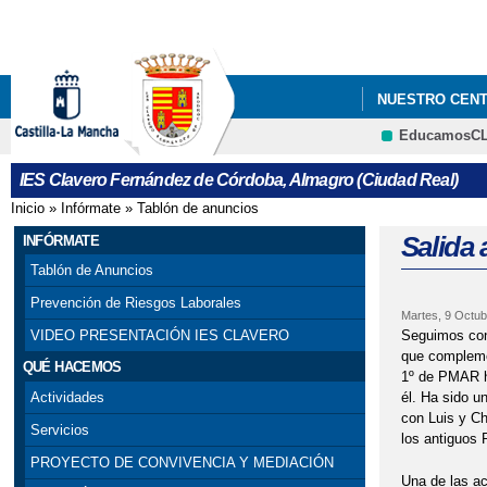
NUESTRO CEN
EducamosC
ENSEÑANZAS C
IES Clavero Fernández de Córdoba, Almagro (Ciudad Real)
NUEVAS METOD
Inicio
»
Infórmate
»
Tablón de anuncios
Se encuentra usted aquí
EL ERASMUS+ 
Salida 
INFÓRMATE
Tablón de Anuncios
Prevención de Riesgos Laborales
Martes, 9 Octub
Seguimos con 
VIDEO PRESENTACIÓN IES CLAVERO
que complemen
QUÉ HACEMOS
1º de PMAR ha
él. Ha sido u
Actividades
con Luis y Ch
Servicios
los antiguos 
PROYECTO DE CONVIVENCIA Y MEDIACIÓN
Una de las ac