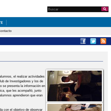
Search this site
Formulario de
búsqueda
TE
ontacto
ERASMUS +
INFORMACIÓN SOBRE ERASMUS+
 DE FINLANDIA
lumnos, el realizar actividades
ub de Investigadores y los de
 se presenta la información en
ica, que les acompañó, junto
s alumnos aprendieron que eran
da con el objetivo de observar