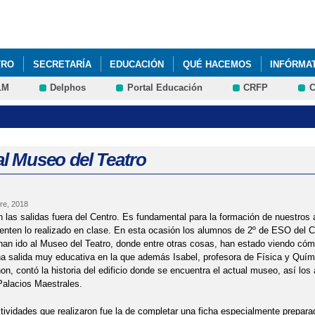
Pasar al
contenido
principal
TRO
SECRETARÍA
EDUCACIÓN
QUÉ HACEMOS
INFÓRMA
LM
Delphos
Portal Educación
CRFP
C
OFINANCIADAS CON EL FONDO SOCIAL EUROPEO EN EL CLAVERO
OLOGÍAS EN EL TIEMPO DEL COVID
VISITA DE LAS PROFESORAS
DEL CLAVERO EN LOS PERIÓDICOS DIGITALES
al Museo del Teatro
re, 2018
las salidas fuera del Centro. Es fundamental para la formación de nuestros a
ten lo realizado en clase. En esta ocasión los alumnos de 2º de ESO del Cl
n ido al Museo del Teatro, donde entre otras cosas, han estado viendo cómo
na salida muy educativa en la que además Isabel, profesora de Física y Quím
on, contó la historia del edificio donde se encuentra el actual museo, así lo
Palacios Maestrales.
tividades que realizaron fue la de completar una ficha especialmente prepara