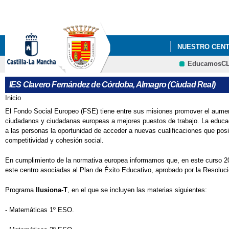
NUESTRO CEN
EducamosC
ENSEÑANZAS C
IES Clavero Fernández de Córdoba, Almagro (Ciudad Real)
NUEVAS METOD
Inicio
Se encuentra usted aquí
El Fondo Social Europeo (FSE) tiene entre sus misiones promover el aumento
EL ERASMUS+ 
ciudadanos y ciudadanas europeas a mejores puestos de trabajo. La educaci
a las personas la oportunidad de acceder a nuevas cualificaciones que posib
competitividad y cohesión social.
En cumplimiento de la normativa europea informamos que, en este curso 2
este centro asociadas al Plan de Éxito Educativo, aprobado por la Resoluc
Programa
Ilusiona-T
, en el que se incluyen las materias siguientes:
- Matemáticas 1º ESO.