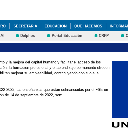
Pasar al
contenido
principal
TRO
SECRETARÍA
EDUCACIÓN
QUÉ HACEMOS
INFÓRMA
LM
Delphos
Portal Educación
CRFP
C
OFINANCIADAS CON EL FONDO SOCIAL EUROPEO EN EL CLAVERO
OLOGÍAS EN EL TIEMPO DEL COVID
VISITA DE LAS PROFESORAS
 y la mejora del capital humano y facilitar el acceso de los
DEL CLAVERO EN LOS PERIÓDICOS DIGITALES
ón, la formación profesional y el aprendizaje permanente ofrecen
ilitan mejorar su empleabilidad, contribuyendo con ello a la
022-2023, las enseñanzas que están cofinanciadas por el FSE en
ión de 14 de septiembre de 2022, son: