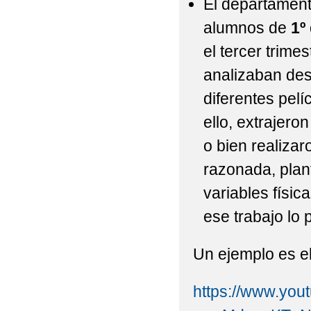
El departamen
alumnos de
1º
el tercer trime
analizaban des
diferentes pelí
ello, extrajer
o bien realiza
razonada, plan
variables físic
ese trabajo lo 
Un ejemplo es el
https://www.you