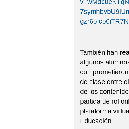
v=wMdcueKTqNE&
7symhbvbU9iUm
gzr6ofco0iTR
También han real
algunos alumnos
comprometieron 
de clase entre el
de los contenido
partida de rol on
plataforma virtu
Educación