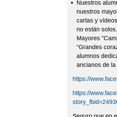
Nuestros alum
nuestros mayor
cartas y vídeo
no están solos.
Mayores "Campo
“Grandes coraz
alumnos dedica
ancianos de la
https://www.fa
https://www.fac
story_fbid=24
Seguro que en e