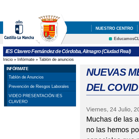
Pa
co
pri
NUESTRO CENTRO
EducamosC
ENSEÑANZAS COFINA
IES Clavero Fernández de Córdoba, Almagro (Ciudad Real)
INFORMACIÓN SOBR
Inicio
»
Infórmate
»
Tablón de anuncios
Se encuentra usted aquí
VISITA DE LAS PROF
INFÓRMATE
NUEVAS M
Tablón de Anuncios
EL ERASMUS+ DEL C
DEL COVID
Prevención de Riesgos Laborales
VIDEO PRESENTACIÓN IES
CLAVERO
Viernes, 24 Julio, 
Muchas de las a
no las hemos pod