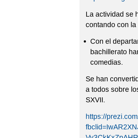
La actividad se 
contando con la 
Con el depart
bachillerato ha
comedias.
Se han converti
a todos sobre l
SXVII.
https://prezi.c
fbclid=IwAR2X
Vy3CkKxZpAHR