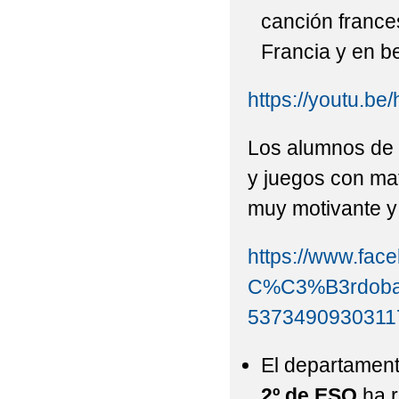
canción france
Francia y en be
https://youtu.b
Los alumnos de 
y juegos con mat
muy motivante y 
https://www.fa
C%C3%B3rdoba
5373490930311
El departamen
2º de ESO
ha r