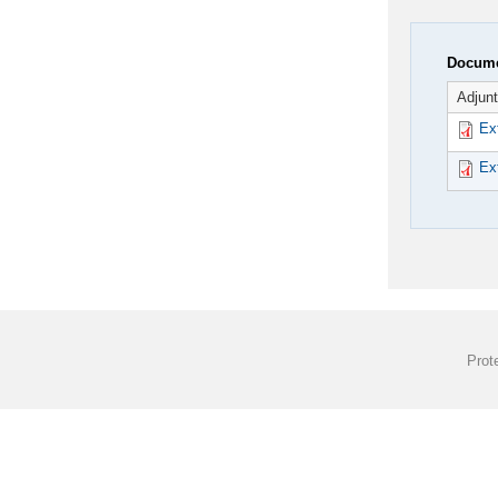
Docume
Adjun
Ex
Ex
Prot