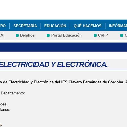
Pasar al
contenido
principal
TRO
SECRETARÍA
EDUCACIÓN
QUÉ HACEMOS
INFÓRMA
LM
Delphos
Portal Educación
CRFP
C
OFINANCIADAS CON EL FONDO SOCIAL EUROPEO EN EL CLAVERO
OLOGÍAS EN EL TIEMPO DEL COVID
VISITA DE LAS PROFESORAS
DEL CLAVERO EN LOS PERIÓDICOS DIGITALES
ELECTRICIDAD Y ELECTRÓNICA.
 de Electricidad y Electrónica del IES Clavero Fernández de Córdoba. 
 Departamento:
ópez.
lanco.