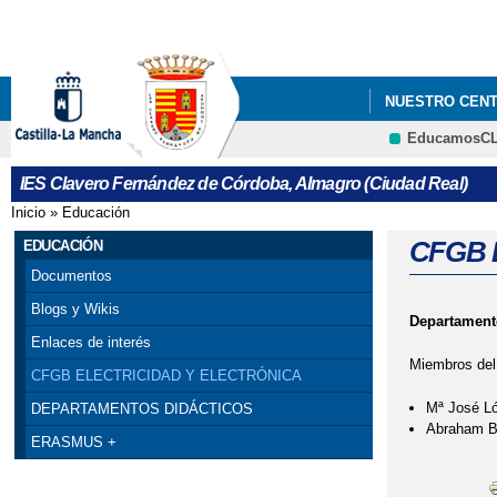
NUESTRO CEN
EducamosC
ENSEÑANZAS C
IES Clavero Fernández de Córdoba, Almagro (Ciudad Real)
NUEVAS METOD
Inicio
»
Educación
Se encuentra usted aquí
EL ERASMUS+ 
CFGB 
EDUCACIÓN
Documentos
Blogs y Wikis
Departamento
Enlaces de interés
Miembros del
CFGB ELECTRICIDAD Y ELECTRÓNICA
Mª José L
DEPARTAMENTOS DIDÁCTICOS
Abraham B
ERASMUS +