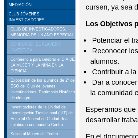
MEDIACIÓN
cursen, ya sea 
CLUB JÓVENES
INVESTIGADORES
Los Objetivos 
CLUB DE INVESTIGADORES.
MEMORIA DE UN AÑO ESPECIAL
Potenciar el tr
CONCURSO: EL CLAVERO
Reconocer los 
INVESTIGA
Conferencia para celebrar el DÍA DE
alumnos.
LA MUJER Y LA NIÑA EN LA
Contribuir a l
CIENCIA
Exposición de los alumnos de 2º de
Dar a conocer y
ESO del Club de jóvenes
la comunidad 
investigadores: Patrimonio Histórico
de almagro.
Investigadores de la Unidad de
Esperamos que 
Investigación Traslacional (UIT) del
desarrollar traba
Hospital General de Ciudad Real
colaboran con nuestro Centro
Salida al Museo del Teatro
En el documento