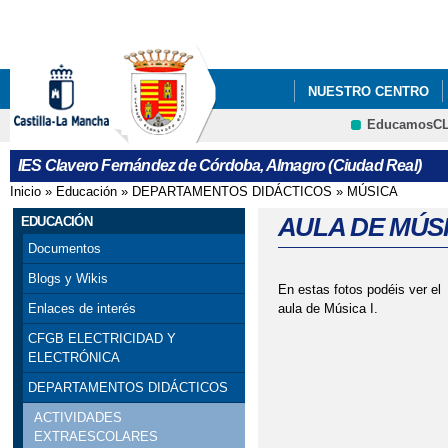
Pa
co
pri
NUESTRO CENTRO
EducamosC
ENSEÑANZAS COFINA
IES Clavero Fernández de Córdoba, Almagro (Ciudad Real)
INFORMACIÓN SOBR
Inicio
»
Educación
»
DEPARTAMENTOS DIDÁCTICOS
»
MÚSICA
Se encuentra usted aquí
VISITA DE LAS PROF
AULA DE MÚSI
EDUCACIÓN
Documentos
EL ERASMUS+ DEL C
Blogs y Wikis
En estas fotos podéis ver el
aula de Música I.
Enlaces de interés
CFGB ELECTRICIDAD Y
ELECTRÓNICA
DEPARTAMENTOS DIDÁCTICOS
ACTIVIDADES
EXTRAESCOLARES